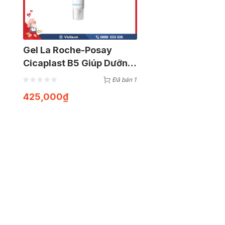
Gel La Roche-Posay
Cicaplast B5 Giúp Dưỡng
Và Phục Hồi Làn Da |
Đã bán 1
Tuýp 40ml
425,000
₫