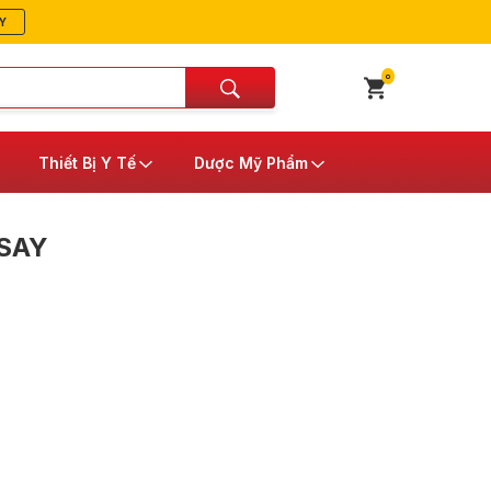
Y
0
Thiết Bị Y Tế
Dược Mỹ Phẩm
SAY