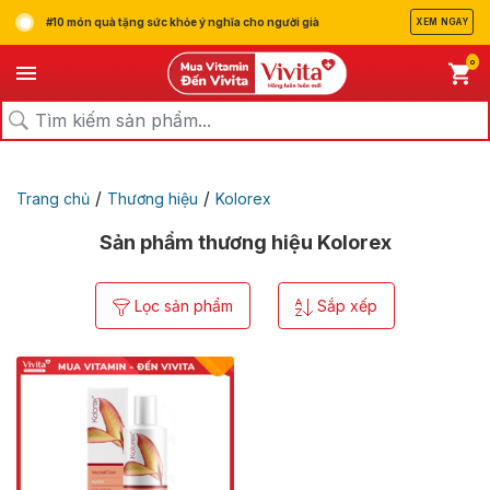
#10 món quà tặng sức khỏe ý nghĩa cho người già
XEM NGAY
0
/
/
Trang chủ
Thương hiệu
Kolorex
Sản phẩm thương hiệu Kolorex
Lọc sản phẩm
Sắp xếp