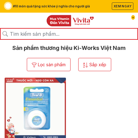
#10 món quà tặng sức khỏe ý nghĩa cho người già
XEM NGAY
0
/
/
Trang chủ
Thương hiệu
Ki-Works Việt Nam
Sản phẩm thương hiệu Ki-Works Việt Nam
Lọc sản phẩm
Sắp xếp