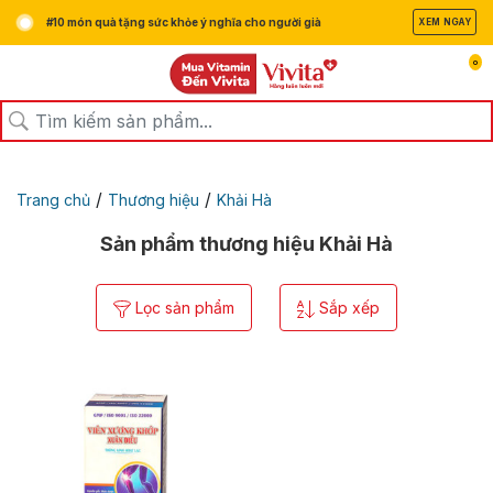
#10 món quà tặng sức khỏe ý nghĩa cho người già
XEM NGAY
0
/
/
Trang chủ
Thương hiệu
Khải Hà
Sản phẩm thương hiệu Khải Hà
Lọc sản phẩm
Sắp xếp