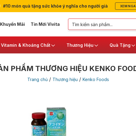
#10 món quà tặng sức khỏe ý nghĩa cho người già
XEM NGA
 Khuyến Mãi
Tin Mới Vivita
Vitamin & Khoáng Chất
Thương Hiệu
Quà Tặng
ẢN PHẨM THƯƠNG HIỆU KENKO FOO
/
/
Trang chủ
Thương hiệu
Kenko Foods