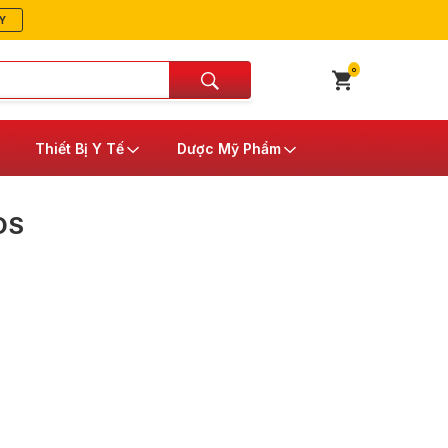
Y
0
Thiết Bị Y Tế
Dược Mỹ Phẩm
DS