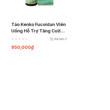
Tảo Kenko Fucoidan Viên
Uống Hỗ Trợ Tăng Cường
Sức Khỏe Dành Cho Bệnh
Đã bán 2
Nhân Ung Thư (Hộp 120
950,000
₫
viên)