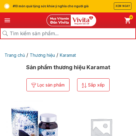
#10 món quà tặng sức khỏe ý nghĩa cho người già
XEM NGAY
0
/
/
Trang chủ
Thương hiệu
Karamat
Sản phẩm thương hiệu Karamat
Lọc sản phẩm
Sắp xếp