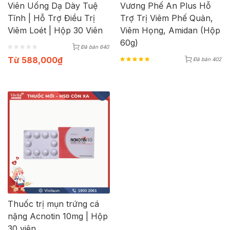
Viên Uống Dạ Dày Tuệ
Vương Phế An Plus Hỗ
Tĩnh | Hỗ Trợ Điều Trị
Trợ Trị Viêm Phế Quản,
Viêm Loét | Hộp 30 Viên
Viêm Họng, Amidan (Hộp
60g)
Đã bán 640
Từ
588,000
₫
Đã bán 402
Thuốc trị mụn trứng cá
nặng Acnotin 10mg | Hộp
30 viên