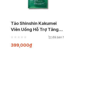
Tảo Shinshin Kakumei
Viên Uống Hỗ Trợ Tăng
Chiều Cao Cho Trẻ Từ 6
Đã bán 1
Tuổi Trở Lên Hộp 300
399,000
₫
Viên