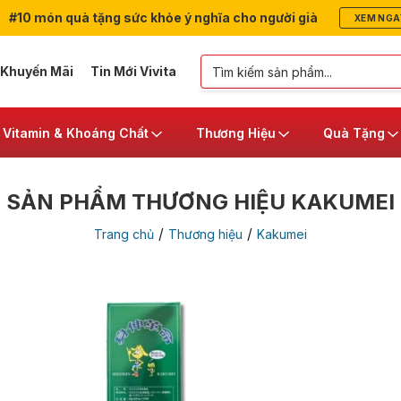
#10 món quà tặng sức khỏe ý nghĩa cho người già
XEM NGA
 Khuyến Mãi
Tin Mới Vivita
Vitamin & Khoáng Chất
Thương Hiệu
Quà Tặng
SẢN PHẨM THƯƠNG HIỆU KAKUMEI
/
/
Trang chủ
Thương hiệu
Kakumei