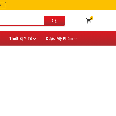
Y
0
Thiết Bị Y Tế
Dược Mỹ Phẩm