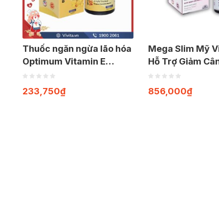
Thuốc ngăn ngừa lão hóa
Mega Slim Mỹ V
Optimum Vitamin E
Hỗ Trợ Giảm Câ
400IU | Hộp 60 viên
viên)
233,750
₫
856,000
₫