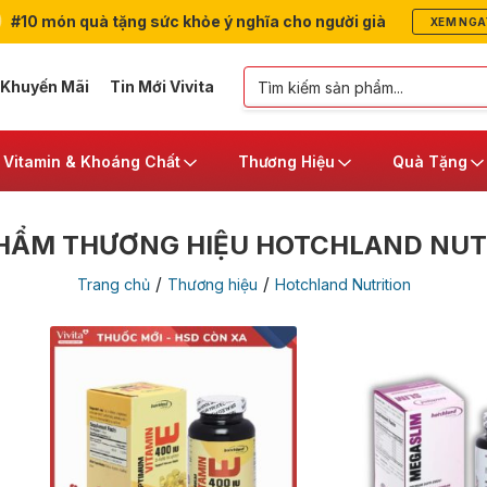
#10 món quà tặng sức khỏe ý nghĩa cho người già
XEM NGA
 Khuyến Mãi
Tin Mới Vivita
Vitamin & Khoáng Chất
Thương Hiệu
Quà Tặng
HẨM THƯƠNG HIỆU HOTCHLAND NUT
/
/
Trang chủ
Thương hiệu
Hotchland Nutrition