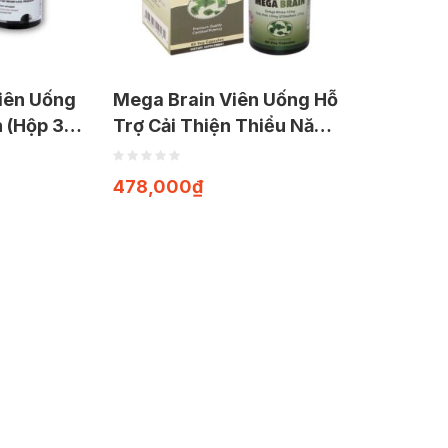
iên Uống
Mega Brain Viên Uống Hỗ
n (Hộp 30
Trợ Cải Thiện Thiểu Năng
Tuần Hoàn Não (Hộp 60
viên)
478,000
₫