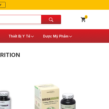
Y
0
Thiết Bị Y Tế
Dược Mỹ Phẩm
RITION