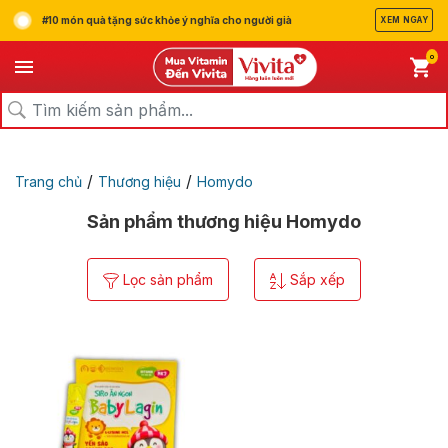
#10 món quà tặng sức khỏe ý nghĩa cho người già
XEM NGAY
0
/
/
Trang chủ
Thương hiệu
Homydo
Sản phẩm thương hiệu Homydo
Lọc sản phẩm
Sắp xếp