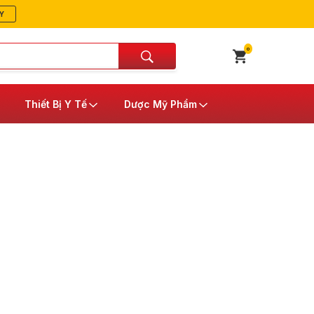
Y
0
Thiết Bị Y Tế
Dược Mỹ Phẩm