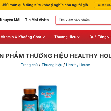
#10 món quà tặng sức khỏe ý nghĩa cho người già
XEM NGA
 Khuyến Mãi
Tin Mới Vivita
Vitamin & Khoáng Chất
Thương Hiệu
Quà Tặng
N PHẨM THƯƠNG HIỆU HEALTHY HO
/
/
Trang chủ
Thương hiệu
Healthy House