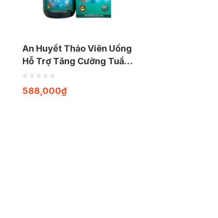
An Huyết Thảo Viên Uống
Hỗ Trợ Tăng Cường Tuần
Hoàn Máu, Hỗ Trợ Giảm
Các Triệu Chứng Ù Tai,
588,000
₫
Nhức Đầu, Suy Giảm Trí
Nhớ Do Thiểu Năng Tuần
Hoàn Máu Não (Hộp 60
viên)