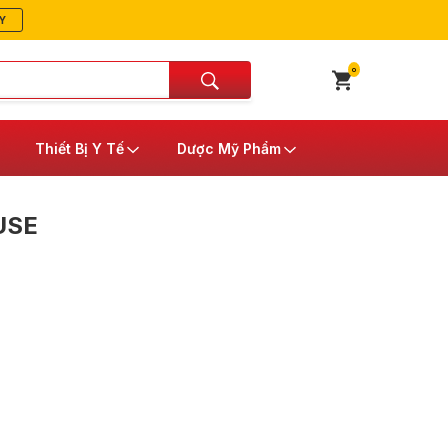
Y
0
Thiết Bị Y Tế
Dược Mỹ Phẩm
USE