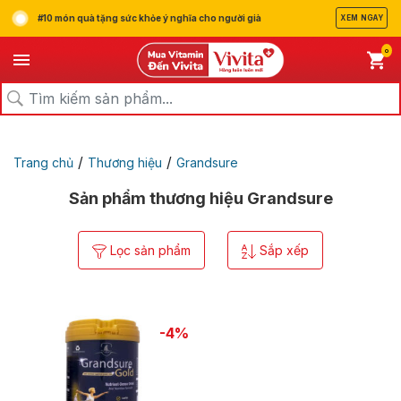
#10 món quà tặng sức khỏe ý nghĩa cho người già
XEM NGAY
0
/
/
Trang chủ
Thương hiệu
Grandsure
Sản phẩm thương hiệu Grandsure
Lọc sản phẩm
Sắp xếp
-4%