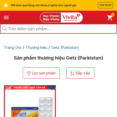
#10 món quà tặng sức khỏe ý nghĩa cho người già
XEM NGAY
0
/
/
Trang chủ
Thương hiệu
Getz (Parkistan)
Sản phẩm thương hiệu Getz (Parkistan)
Lọc sản phẩm
Sắp xếp