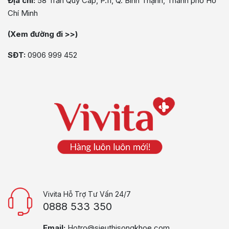
Địa chỉ:
58 Trần Quý Cáp, P.11, Q. Bình Thạnh, Thành phố Hồ
Chí Minh
(Xem đường đi >>)
SĐT:
0906 999 452
Vivita Hỗ Trợ Tư Vấn 24/7
0888 533 350
Email:
Hotro@sieuthisongkhoe.com