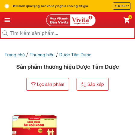
#10 món quà tặng sức khỏe ý nghĩa cho người già
XEM NGAY
0
/
/
Trang chủ
Thương hiệu
Dược Tâm Dược
Sản phẩm thương hiệu Dược Tâm Dược
Lọc sản phẩm
Sắp xếp