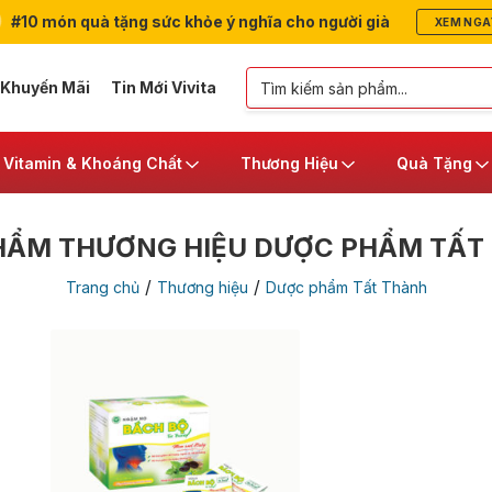
#10 món quà tặng sức khỏe ý nghĩa cho người già
XEM NGA
 Khuyến Mãi
Tin Mới Vivita
Vitamin & Khoáng Chất
Thương Hiệu
Quà Tặng
HẨM THƯƠNG HIỆU DƯỢC PHẨM TẤT
/
/
Trang chủ
Thương hiệu
Dược phẩm Tất Thành