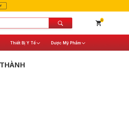
Y
0
Thiết Bị Y Tế
Dược Mỹ Phẩm
 THÀNH