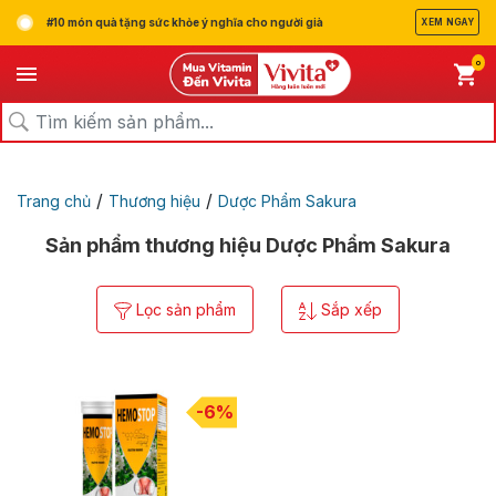
#10 món quà tặng sức khỏe ý nghĩa cho người già
XEM NGAY
0
/
/
Trang chủ
Thương hiệu
Dược Phẩm Sakura
Sản phẩm thương hiệu Dược Phẩm Sakura
Lọc sản phẩm
Sắp xếp
-6%