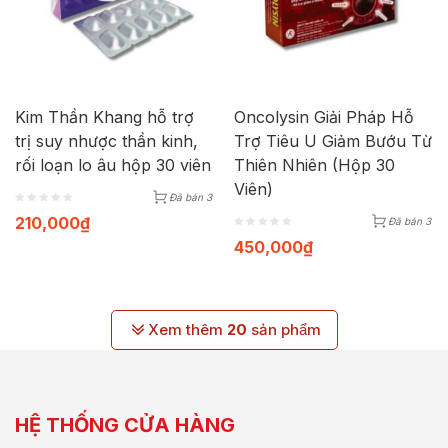
Kim Thần Khang hỗ trợ
Oncolysin Giải Pháp Hỗ
trị suy nhược thần kinh,
Trợ Tiêu U Giảm Bướu Từ
rối loạn lo âu hộp 30 viên
Thiên Nhiên (Hộp 30
Viên)
Đã bán 3
210,000
₫
Đã bán 3
450,000
₫
Xem thêm
20
sản phẩm
HỆ THỐNG CỬA HÀNG