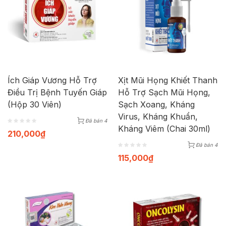
Ích Giáp Vương Hỗ Trợ
Xịt Mũi Họng Khiết Thanh
Điều Trị Bệnh Tuyến Giáp
Hỗ Trợ Sạch Mũi Họng,
(Hộp 30 Viên)
Sạch Xoang, Kháng
Virus, Kháng Khuẩn,
Đã bán 4
Kháng Viêm (Chai 30ml)
210,000
₫
Đã bán 4
115,000
₫