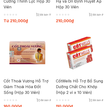
Cường Thính Lực Hộp 30
Hạ và Ổn Định Huyết Áp
Viên
Hộp 30 Viên
Đã bán 11
Đã bán 9
Từ
210,000
₫
210,000
₫
Cốt Thoái Vương Hỗ Trợ
CốtWells Hỗ Trợ Bổ Sung
Giảm Thoái Hóa Đốt
Dưỡng Chất Cho Khớp
Sống (Hộp 30 Viên)
(Hộp 2 vỉ x 10 Viên)
Đã bán 9
Đã bán 8
160,000
₫
110,000
₫