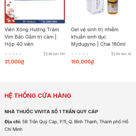
Viên Xông Hương Tràm
Gel vệ sinh trị nhiễm
Vim Báo Gấm trị cảm |
khuẩn sinh dục
Hộp 40 viên
Mydugyno | Chai 180ml
Đã bán 103
Đã bán 30
31,000
₫
150,000
₫
HỆ THỐNG CỬA HÀNG
NHÀ THUỐC VIVITA SỐ 1 TRẦN QUÝ CÁP
Địa chỉ:
58 Trần Quý Cáp, P.11, Q. Bình Thạnh, Thành phố Hồ
Chí Minh