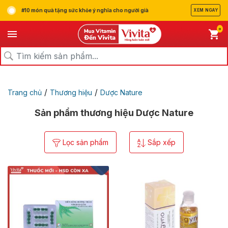
#10 món quà tặng sức khỏe ý nghĩa cho người già
XEM NGAY
0
/
/
Trang chủ
Thương hiệu
Dược Nature
Sản phẩm thương hiệu Dược Nature
Lọc sản phẩm
Sắp xếp