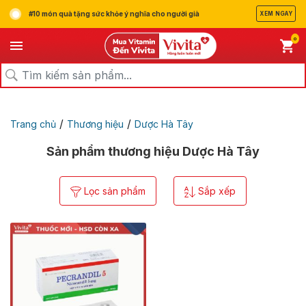
#10 món quà tặng sức khỏe ý nghĩa cho người già
XEM NGAY
0
/
/
Trang chủ
Thương hiệu
Dược Hà Tây
Sản phẩm thương hiệu Dược Hà Tây
Lọc sản phẩm
Sắp xếp