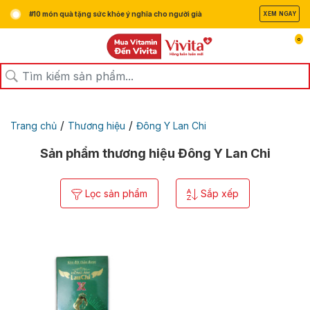
#10 món quà tặng sức khỏe ý nghĩa cho người già
XEM NGAY
0
/
/
Trang chủ
Thương hiệu
Đông Y Lan Chi
Sản phẩm thương hiệu Đông Y Lan Chi
Lọc sản phẩm
Sắp xếp