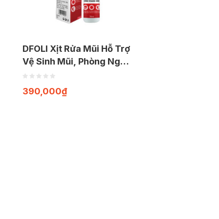
DFOLI Xịt Rửa Mũi Hỗ Trợ
Vệ Sinh Mũi, Phòng Ngừa
Viêm Xoang, Sổ Mũi,
Nghẹt Mũi Lọ Xịt 70ml
390,000
₫