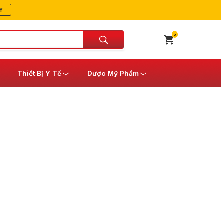
Y
0
Thiết Bị Y Tế
Dược Mỹ Phẩm