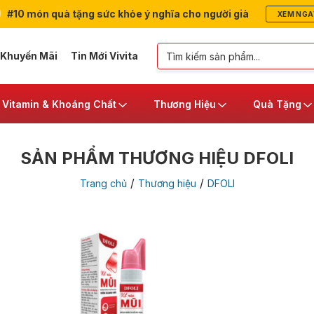
#10 món quà tặng sức khỏe ý nghĩa cho người già
XEM NGA
 Khuyến Mãi
Tin Mới Vivita
Vitamin & Khoáng Chất
Thương Hiệu
Quà Tặng
SẢN PHẨM THƯƠNG HIỆU DFOLI
/
/
Trang chủ
Thương hiệu
DFOLI