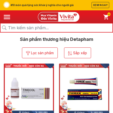
#10 món quà tặng sức khỏe ý nghĩa cho người già
XEM NGAY
0
/
/
Trang chủ
Thương hiệu
Detapham
Sản phẩm thương hiệu Detapham
Lọc sản phẩm
Sắp xếp