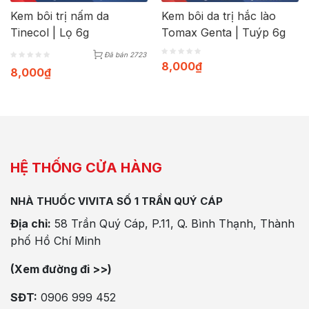
Kem bôi trị nấm da
Kem bôi da trị hắc lào
Tinecol | Lọ 6g
Tomax Genta | Tuýp 6g
Đã bán 2723
8,000
₫
8,000
₫
HỆ THỐNG CỬA HÀNG
NHÀ THUỐC VIVITA SỐ 1 TRẦN QUÝ CÁP
Địa chỉ:
58 Trần Quý Cáp, P.11, Q. Bình Thạnh, Thành
phố Hồ Chí Minh
(Xem đường đi >>)
SĐT:
0906 999 452