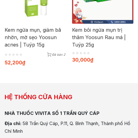
Kem ngừa mụn, giảm bã
Kem bôi ngừa mụn trị
nhờn, mờ sẹo Yoosun
thâm Yoosun Rau má |
acnes | Tuýp 15g
Tuýp 25g
Đã bán 2
30,000
₫
52,200
₫
HỆ THỐNG CỬA HÀNG
NHÀ THUỐC VIVITA SỐ 1 TRẦN QUÝ CÁP
Địa chỉ:
58 Trần Quý Cáp, P.11, Q. Bình Thạnh, Thành phố Hồ
Chí Minh