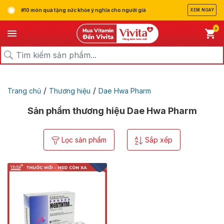
#10 món quà tặng sức khỏe ý nghĩa cho người già
XEM NGAY
0
/
/
Trang chủ
Thương hiệu
Dae Hwa Pharm
Sản phẩm thương hiệu Dae Hwa Pharm
Lọc sản phẩm
Sắp xếp