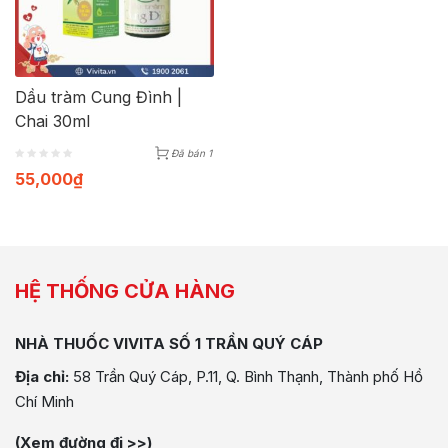
Dầu tràm Cung Đình |
Chai 30ml
Đã bán 1
55,000
₫
HỆ THỐNG CỬA HÀNG
NHÀ THUỐC VIVITA SỐ 1 TRẦN QUÝ CÁP
Địa chỉ:
58 Trần Quý Cáp, P.11, Q. Bình Thạnh, Thành phố Hồ
Chí Minh
(Xem đường đi >>)