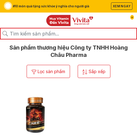
#10 món quà tặng sức khỏe ý nghĩa cho người già
XEM NGAY
0
/
/
Trang chủ
Thương hiệu
Công ty TNHH Hoàng Châu Pharma
Sản phẩm thương hiệu Công ty TNHH Hoàng
Châu Pharma
Lọc sản phẩm
Sắp xếp