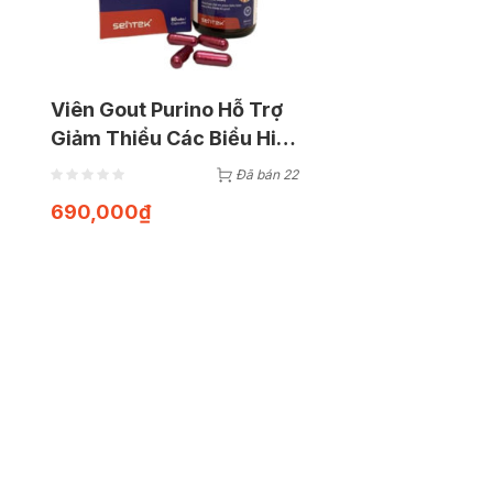
Viên Gout Purino Hỗ Trợ
Giảm Thiểu Các Biểu Hiện
Sưng Đau Khớp Do Gout
Đã bán 22
Hộp 60 Viên
690,000
₫