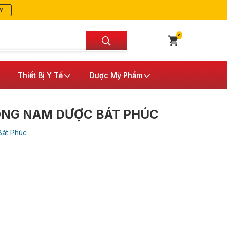
Y
0
Thiết Bị Y Tế
Dược Mỹ Phẩm
ÔNG NAM DƯỢC BÁT PHÚC
át Phúc