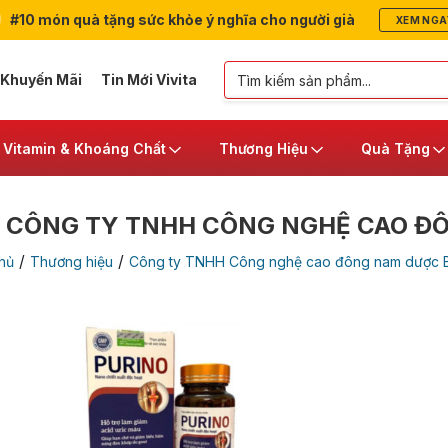
#10 món quà tặng sức khỏe ý nghĩa cho người già
XEM NGA
 Khuyến Mãi
Tin Mới Vivita
Vitamin & Khoáng Chất
Thương Hiệu
Quà Tặng
 CÔNG TY TNHH CÔNG NGHỆ CAO Đ
/
/
hủ
Thương hiệu
Công ty TNHH Công nghệ cao đông nam dược B