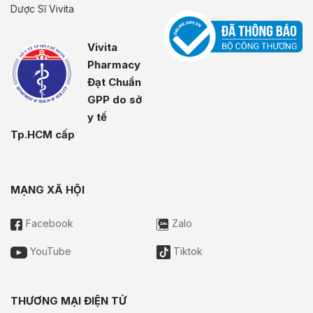
Dược Sĩ Vivita
Vivita
Pharmacy
Đạt Chuẩn
GPP do sở
y tế
Tp.HCM cấp
MẠNG XÃ HỘI
Facebook
Zalo
YouTube
Tiktok
THƯƠNG MẠI ĐIỆN TỬ