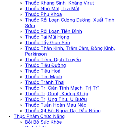
Thuốc Kháng Sinh, Kháng Virut
Thuốc Nhỏ Mắt, Tra Mắt
Thuốc Phụ Khoa
Thuốc Rối Loạn Cương Dương, Xuất Tinh
Sớm
Thuốc Rối Loạn Tiền Đình
Thuốc Tai Mũi Họng
Thuốc Tẩy Giun Sán
Thuốc Thần Kinh, Trầm Cảm, Động Kinh,
Parkinson
Thuốc Tiêm, Dịch Truyền
Thuốc Tiểu Đường
Thuốc Tiêu Hoá
Thuốc Tim Mạch
Thuốc Tránh Thai
Thuốc Trị Giãn Tĩnh Mạch, Trị Trĩ
Thuốc Trị Gout, Xương Khớp
Thuốc Trị Ung Thư, U Bướu
Thuốc Tuần Hoàn Máu Não
Thuốc Xịt Bôi Ngoài Da, Dầu Nóng
Thực Phẩm Chức Năng
Bồi Bổ Sức Khỏe