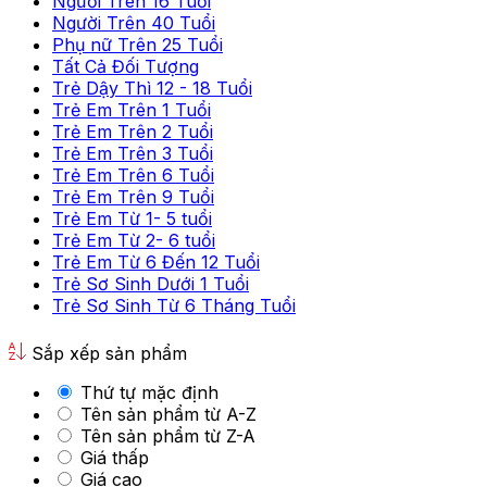
Người Trên 16 Tuổi
Người Trên 40 Tuổi
Phụ nữ Trên 25 Tuổi
Tất Cả Đối Tượng
Trẻ Dậy Thì 12 - 18 Tuổi
Trẻ Em Trên 1 Tuổi
Trẻ Em Trên 2 Tuổi
Trẻ Em Trên 3 Tuổi
Trẻ Em Trên 6 Tuổi
Trẻ Em Trên 9 Tuổi
Trẻ Em Từ 1- 5 tuổi
Trẻ Em Từ 2- 6 tuổi
Trẻ Em Từ 6 Đến 12 Tuổi
Trẻ Sơ Sinh Dưới 1 Tuổi
Trẻ Sơ Sinh Từ 6 Tháng Tuổi
Sắp xếp sản phẩm
Thứ tự mặc định
Tên sản phẩm từ A-Z
Tên sản phẩm từ Z-A
Giá thấp
Giá cao