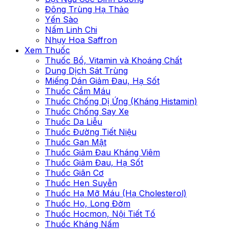
Đông Trùng Hạ Thảo
Yến Sào
Nấm Linh Chi
Nhụy Hoa Saffron
Xem Thuốc
Thuốc Bổ, Vitamin và Khoáng Chất
Dung Dịch Sát Trùng
Miếng Dán Giảm Đau, Hạ Sốt
Thuốc Cầm Máu
Thuốc Chống Dị Ứng (Kháng Histamin)
Thuốc Chống Say Xe
Thuốc Da Liễu
Thuốc Đường Tiết Niệu
Thuốc Gan Mật
Thuốc Giảm Đau Kháng Viêm
Thuốc Giảm Đau, Hạ Sốt
Thuốc Giãn Cơ
Thuốc Hen Suyễn
Thuốc Hạ Mỡ Máu (Hạ Cholesterol)
Thuốc Ho, Long Đờm
Thuốc Hocmon, Nội Tiết Tố
Thuốc Kháng Nấm