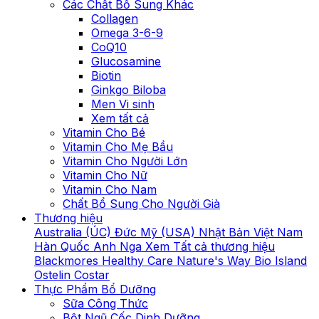
Các Chất Bổ Sung Khác
Collagen
Omega 3-6-9
CoQ10
Glucosamine
Biotin
Ginkgo Biloba
Men Vi sinh
Xem tất cả
Vitamin Cho Bé
Vitamin Cho Mẹ Bầu
Vitamin Cho Người Lớn
Vitamin Cho Nữ
Vitamin Cho Nam
Chất Bổ Sung Cho Người Già
Thương hiệu
Australia (ÚC)
Đức
Mỹ (USA)
Nhật Bản
Việt Nam
Hàn Quốc
Anh
Nga
Xem Tất cả thương hiệu
Blackmores
Healthy Care
Nature's Way
Bio Island
Ostelin
Costar
Thực Phẩm Bổ Dưỡng
Sữa Công Thức
Bột Ngũ Cốc Dinh Dưỡng