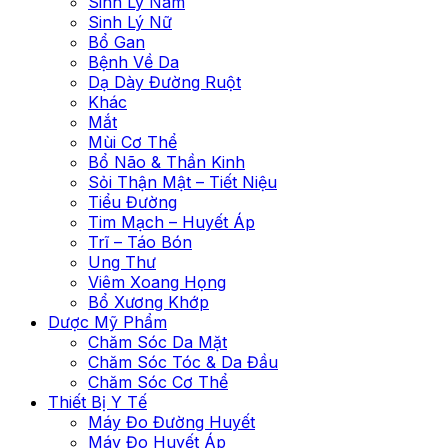
Sinh Lý Nam
Sinh Lý Nữ
Bổ Gan
Bệnh Về Da
Dạ Dày Đường Ruột
Khác
Mắt
Mùi Cơ Thể
Bổ Não & Thần Kinh
Sỏi Thận Mật – Tiết Niệu
Tiểu Đường
Tim Mạch – Huyết Áp
Trĩ – Táo Bón
Ung Thư
Viêm Xoang Họng
Bổ Xương Khớp
Dược Mỹ Phẩm
Chăm Sóc Da Mặt
Chăm Sóc Tóc & Da Đầu
Chăm Sóc Cơ Thể
Thiết Bị Y Tế
Máy Đo Đường Huyết
Máy Đo Huyết Áp