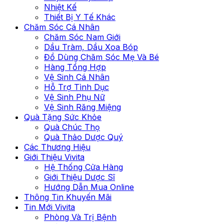
Nhiệt Kế
Thiết Bị Y Tế Khác
Chăm Sóc Cá Nhân
Chăm Sóc Nam Giới
Dầu Tràm, Dầu Xoa Bóp
Đồ Dùng Chăm Sóc Mẹ Và Bé
Hàng Tổng Hợp
Vệ Sinh Cá Nhân
Hỗ Trợ Tình Dục
Vệ Sinh Phụ Nữ
Vệ Sinh Răng Miệng
Quà Tặng Sức Khỏe
Quà Chúc Thọ
Quà Thảo Dược Quý
Các Thương Hiệu
Giới Thiệu Vivita
Hệ Thống Cửa Hàng
Giới Thiệu Dược Sĩ
Hướng Dẫn Mua Online
Thông Tin Khuyến Mãi
Tin Mới Vivita
Phòng Và Trị Bệnh