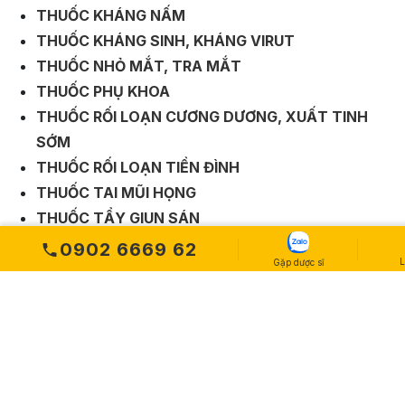
THUỐC KHÁNG NẤM
THUỐC KHÁNG SINH, KHÁNG VIRUT
THUỐC NHỎ MẮT, TRA MẮT
THUỐC PHỤ KHOA
THUỐC RỐI LOẠN CƯƠNG DƯƠNG, XUẤT TINH
SỚM
THUỐC RỐI LOẠN TIỀN ĐÌNH
THUỐC TAI MŨI HỌNG
THUỐC TẨY GIUN SÁN
THUỐC THẦN KINH, TRẦM CẢM, ĐỘNG KINH,
0902 6669 62
L
Gặp dược sĩ
PARKINSON
THUỐC TIÊM, DỊCH TRUYỀN
THUỐC TIỂU ĐƯỜNG
THUỐC TIÊU HOÁ
THUỐC TIM MẠCH
THUỐC TRÁNH THAI