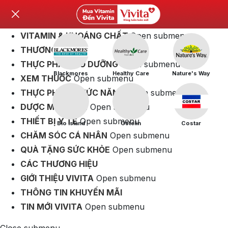
VITAMIN & KHOÁNG CHẤT
Open submenu
THƯƠNG HIỆU
THỰC PHẨM BỔ DƯỠNG
Open submenu
Blackmores
Healthy Care
Nature's Way
XEM THUỐC
Open submenu
THỰC PHẨM CHỨC NĂNG
Open submenu
DƯỢC MỸ PHẨM
Open submenu
THIẾT BỊ Y TẾ
Open submenu
Bio Island
Ostelin
Costar
CHĂM SÓC CÁ NHÂN
Open submenu
QUÀ TẶNG SỨC KHỎE
Open submenu
CÁC THƯƠNG HIỆU
GIỚI THIỆU VIVITA
Open submenu
THÔNG TIN KHUYẾN MÃI
TIN MỚI VIVITA
Open submenu