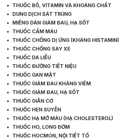
THUỐC BỔ, VITAMIN VÀ KHOÁNG CHẤT
DUNG DỊCH SÁT TRÙNG
MIẾNG DÁN GIẢM ĐAU, HẠ SỐT
THUỐC CẦM MÁU
THUỐC CHỐNG DỊ ỨNG (KHÁNG HISTAMIN)
THUỐC CHỐNG SAY XE
THUỐC DA LIỄU
THUỐC ĐƯỜNG TIẾT NIỆU
THUỐC GAN MẬT
THUỐC GIẢM ĐAU KHÁNG VIÊM
THUỐC GIẢM ĐAU, HẠ SỐT
THUỐC GIÃN CƠ
THUỐC HEN SUYỄN
THUỐC HẠ MỠ MÁU (HẠ CHOLESTEROL)
THUỐC HO, LONG ĐỜM
THUỐC HOCMON, NỘI TIẾT TỐ