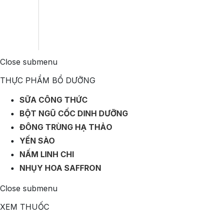
Close submenu
THỰC PHẨM BỔ DƯỠNG
SỮA CÔNG THỨC
BỘT NGŨ CỐC DINH DƯỠNG
ĐÔNG TRÙNG HẠ THẢO
YẾN SÀO
NẤM LINH CHI
NHỤY HOA SAFFRON
Close submenu
XEM THUỐC