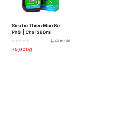
Siro ho Thiên Môn Bổ
Phổi | Chai 280ml
Đã bán 56
75,000
₫