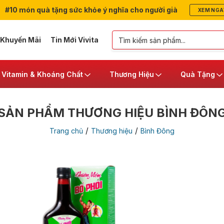
#10 món quà tặng sức khỏe ý nghĩa cho người già
XEM NGA
 Khuyến Mãi
Tin Mới Vivita
Vitamin & Khoáng Chất
Thương Hiệu
Quà Tặng
SẢN PHẨM THƯƠNG HIỆU BÌNH ĐÔN
/
/
Trang chủ
Thương hiệu
Bình Đông