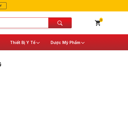
Y
0
Thiết Bị Y Tế
Dược Mỹ Phẩm
G