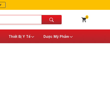
Y
0
Thiết Bị Y Tế
Dược Mỹ Phẩm