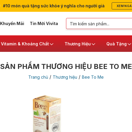
#10 món quà tặng sức khỏe ý nghĩa cho người già
XEM NGA
 Khuyến Mãi
Tin Mới Vivita
Vitamin & Khoáng Chất
Thương Hiệu
Quà Tặng
SẢN PHẨM THƯƠNG HIỆU BEE TO ME
/
/
Trang chủ
Thương hiệu
Bee To Me