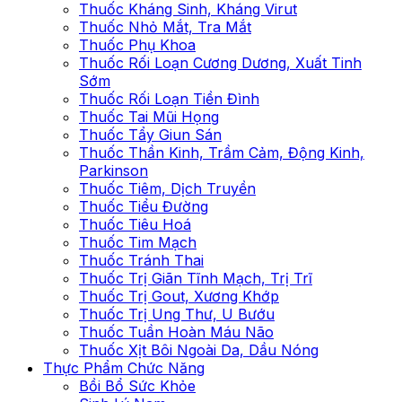
Thuốc Kháng Sinh, Kháng Virut
Thuốc Nhỏ Mắt, Tra Mắt
Thuốc Phụ Khoa
Thuốc Rối Loạn Cương Dương, Xuất Tinh
Sớm
Thuốc Rối Loạn Tiền Đình
Thuốc Tai Mũi Họng
Thuốc Tẩy Giun Sán
Thuốc Thần Kinh, Trầm Cảm, Động Kinh,
Parkinson
Thuốc Tiêm, Dịch Truyền
Thuốc Tiểu Đường
Thuốc Tiêu Hoá
Thuốc Tim Mạch
Thuốc Tránh Thai
Thuốc Trị Giãn Tĩnh Mạch, Trị Trĩ
Thuốc Trị Gout, Xương Khớp
Thuốc Trị Ung Thư, U Bướu
Thuốc Tuần Hoàn Máu Não
Thuốc Xịt Bôi Ngoài Da, Dầu Nóng
Thực Phẩm Chức Năng
Bồi Bổ Sức Khỏe