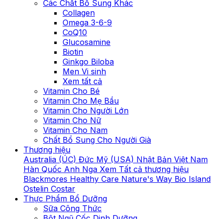
Các Chất Bổ Sung Khác
Collagen
Omega 3-6-9
CoQ10
Glucosamine
Biotin
Ginkgo Biloba
Men Vi sinh
Xem tất cả
Vitamin Cho Bé
Vitamin Cho Mẹ Bầu
Vitamin Cho Người Lớn
Vitamin Cho Nữ
Vitamin Cho Nam
Chất Bổ Sung Cho Người Già
Thương hiệu
Australia (ÚC)
Đức
Mỹ (USA)
Nhật Bản
Việt Nam
Hàn Quốc
Anh
Nga
Xem Tất cả thương hiệu
Blackmores
Healthy Care
Nature's Way
Bio Island
Ostelin
Costar
Thực Phẩm Bổ Dưỡng
Sữa Công Thức
Bột Ngũ Cốc Dinh Dưỡng