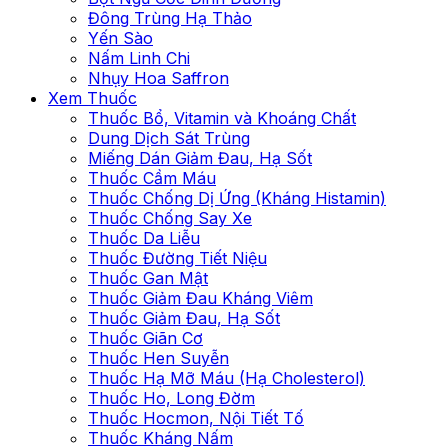
Đông Trùng Hạ Thảo
Yến Sào
Nấm Linh Chi
Nhụy Hoa Saffron
Xem Thuốc
Thuốc Bổ, Vitamin và Khoáng Chất
Dung Dịch Sát Trùng
Miếng Dán Giảm Đau, Hạ Sốt
Thuốc Cầm Máu
Thuốc Chống Dị Ứng (Kháng Histamin)
Thuốc Chống Say Xe
Thuốc Da Liễu
Thuốc Đường Tiết Niệu
Thuốc Gan Mật
Thuốc Giảm Đau Kháng Viêm
Thuốc Giảm Đau, Hạ Sốt
Thuốc Giãn Cơ
Thuốc Hen Suyễn
Thuốc Hạ Mỡ Máu (Hạ Cholesterol)
Thuốc Ho, Long Đờm
Thuốc Hocmon, Nội Tiết Tố
Thuốc Kháng Nấm