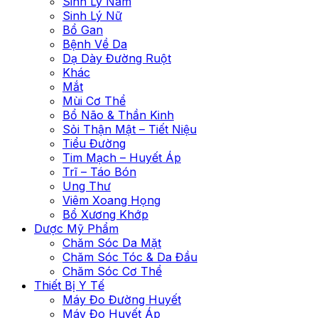
Sinh Lý Nam
Sinh Lý Nữ
Bổ Gan
Bệnh Về Da
Dạ Dày Đường Ruột
Khác
Mắt
Mùi Cơ Thể
Bổ Não & Thần Kinh
Sỏi Thận Mật – Tiết Niệu
Tiểu Đường
Tim Mạch – Huyết Áp
Trĩ – Táo Bón
Ung Thư
Viêm Xoang Họng
Bổ Xương Khớp
Dược Mỹ Phẩm
Chăm Sóc Da Mặt
Chăm Sóc Tóc & Da Đầu
Chăm Sóc Cơ Thể
Thiết Bị Y Tế
Máy Đo Đường Huyết
Máy Đo Huyết Áp