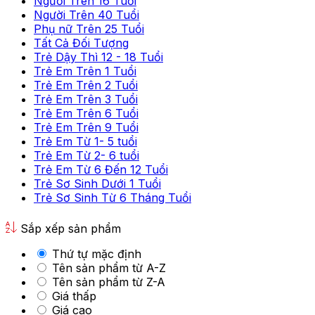
Người Trên 16 Tuổi
Người Trên 40 Tuổi
Phụ nữ Trên 25 Tuổi
Tất Cả Đối Tượng
Trẻ Dậy Thì 12 - 18 Tuổi
Trẻ Em Trên 1 Tuổi
Trẻ Em Trên 2 Tuổi
Trẻ Em Trên 3 Tuổi
Trẻ Em Trên 6 Tuổi
Trẻ Em Trên 9 Tuổi
Trẻ Em Từ 1- 5 tuổi
Trẻ Em Từ 2- 6 tuổi
Trẻ Em Từ 6 Đến 12 Tuổi
Trẻ Sơ Sinh Dưới 1 Tuổi
Trẻ Sơ Sinh Từ 6 Tháng Tuổi
Sắp xếp sản phẩm
Thứ tự mặc định
Tên sản phẩm từ A-Z
Tên sản phẩm từ Z-A
Giá thấp
Giá cao