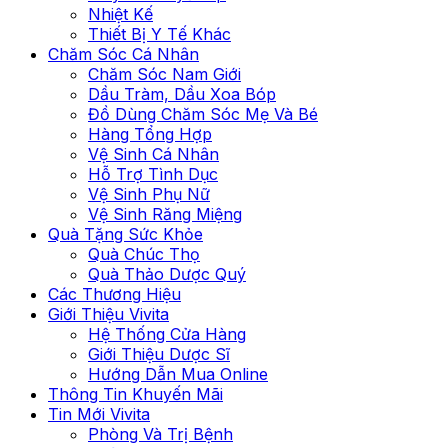
Nhiệt Kế
Thiết Bị Y Tế Khác
Chăm Sóc Cá Nhân
Chăm Sóc Nam Giới
Dầu Tràm, Dầu Xoa Bóp
Đồ Dùng Chăm Sóc Mẹ Và Bé
Hàng Tổng Hợp
Vệ Sinh Cá Nhân
Hỗ Trợ Tình Dục
Vệ Sinh Phụ Nữ
Vệ Sinh Răng Miệng
Quà Tặng Sức Khỏe
Quà Chúc Thọ
Quà Thảo Dược Quý
Các Thương Hiệu
Giới Thiệu Vivita
Hệ Thống Cửa Hàng
Giới Thiệu Dược Sĩ
Hướng Dẫn Mua Online
Thông Tin Khuyến Mãi
Tin Mới Vivita
Phòng Và Trị Bệnh