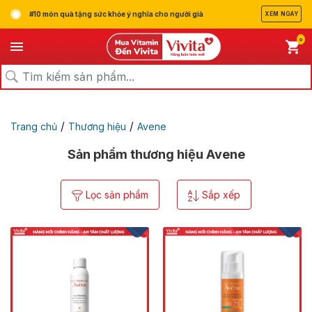
#10 món quà tặng sức khỏe ý nghĩa cho người già
XEM NGAY
0
/
/
Trang chủ
Thương hiệu
Avene
Sản phẩm thương hiệu Avene
Lọc sản phẩm
Sắp xếp