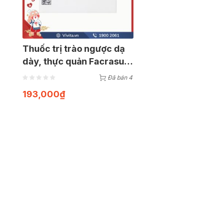
Thuốc trị trào ngược dạ
dày, thực quản Facrasu |
Hộp 50 viên
Đã bán 4
193,000
₫