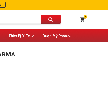
Y
0
Thiết Bị Y Tế
Dược Mỹ Phẩm
ARMA