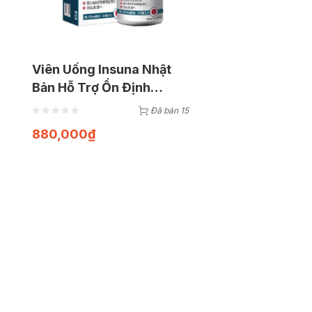
Viên Uống Insuna Nhật
Bản Hỗ Trợ Ổn Định
Đường Huyết (Hộp 120
Đã bán 15
Viên)
880,000
₫