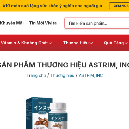
#10 món quà tặng sức khỏe ý nghĩa cho người già
XEM NGA
 Khuyến Mãi
Tin Mới Vivita
Vitamin & Khoáng Chất
Thương Hiệu
Quà Tặng
SẢN PHẨM THƯƠNG HIỆU ASTRIM, IN
/
/
Trang chủ
Thương hiệu
ASTRIM, INC