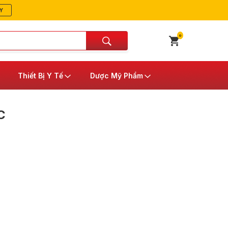
Y
0
Thiết Bị Y Tế
Dược Mỹ Phẩm
C