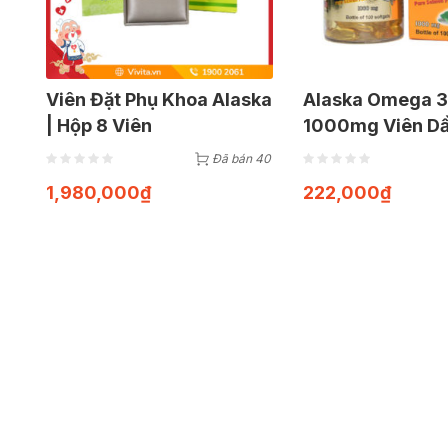
Viên Đặt Phụ Khoa Alaska
Alaska Omega 3
| Hộp 8 Viên
1000mg Viên Dầ
Trợ Bổ Não & T
Đã bán 40
Cường Thị Lực 
1,980,000
₫
222,000
₫
Viên