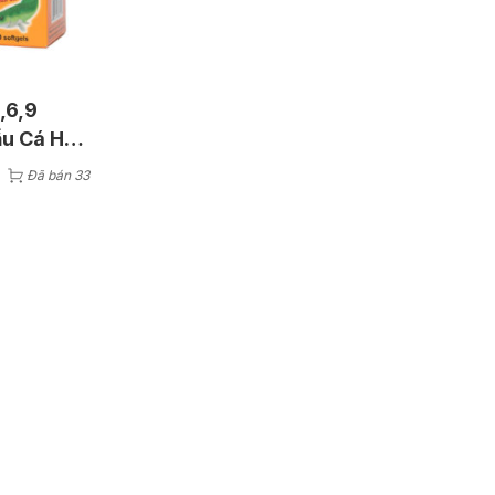
,6,9
u Cá Hỗ
ăng
Đã bán 33
Hộp 100