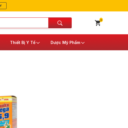
Y
0
Thiết Bị Y Tế
Dược Mỹ Phẩm