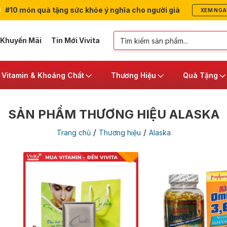
#10 món quà tặng sức khỏe ý nghĩa cho người già
XEM NGA
 Khuyến Mãi
Tin Mới Vivita
Vitamin & Khoáng Chất
Thương Hiệu
Quà Tặng
SẢN PHẨM THƯƠNG HIỆU ALASKA
/
/
Trang chủ
Thương hiệu
Alaska