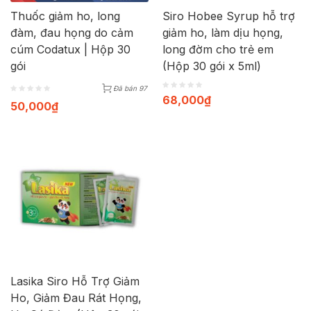
Thuốc giảm ho, long
Siro Hobee Syrup hỗ trợ
đàm, đau họng do cảm
giảm ho, làm dịu họng,
cúm Codatux | Hộp 30
long đờm cho trẻ em
gói
(Hộp 30 gói x 5ml)
Đã bán 97
68,000
₫
50,000
₫
Lasika Siro Hỗ Trợ Giảm
Ho, Giảm Đau Rát Họng,