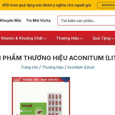
#10 món quà tặng sức khỏe ý nghĩa cho người già
XEM NGA
 Khuyến Mãi
Tin Mới Vivita
Vitamin & Khoáng Chất
Thương Hiệu
Quà Tặng
 PHẨM THƯƠNG HIỆU ACONITUM (LI
/
/
Trang chủ
Thương hiệu
Aconitum (Litva)