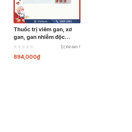
Thuốc trị viêm gan, xơ
gan, gan nhiễm độc
Livosil | Hộp 120 viên
Đã bán 1
894,000
₫