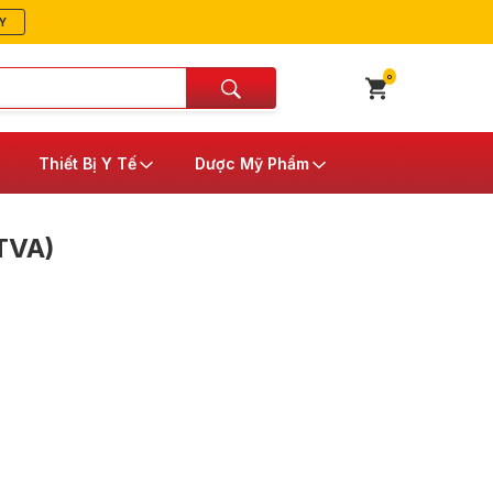
Y
0
Thiết Bị Y Tế
Dược Mỹ Phẩm
TVA)