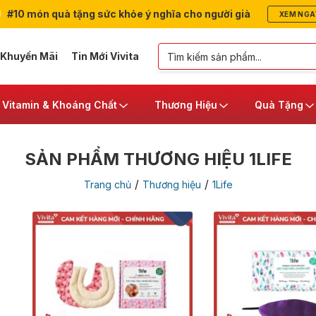
#10 món quà tặng sức khỏe ý nghĩa cho người già
XEM NGA
 Khuyến Mãi
Tin Mới Vivita
Vitamin & Khoáng Chất
Thương Hiệu
Quà Tặng
SẢN PHẨM THƯƠNG HIỆU 1LIFE
/
/
Trang chủ
Thương hiệu
1Life