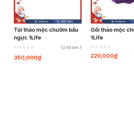
Túi thảo mộc chườm bầu
Gối thảo mộc c
ngực 1Life
1Life
Đã bán 3
220,000
₫
350,000
₫