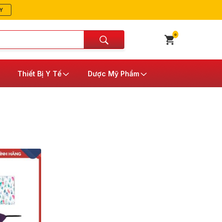
Y
0
Thiết Bị Y Tế
Dược Mỹ Phẩm