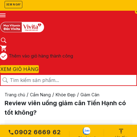
XEM NGAY
Thêm vào giỏ hàng thành công
XEM GIỎ HÀNG
/
/
/
Trang chủ
Cẩm Nang
Khỏe Đẹp
Giảm Cân
Review viên uống giảm cân Tiến Hạnh có
tốt không?
0902 6669 62
Xem nhanh nội dung bài viết