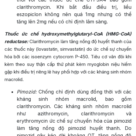
clarithromycin. Khi bắt đầu điều trị, liều
eszopiclon không nên quá 1mg nhưng có thể
tăng lên 2mg nếu có chỉ định lâm sàng.
Thuốc ức chế hydroxymethylglutaryl-CoA (HMG-CoA)
reductase:
Clarithromycin làm tăng nồng độ huyết thanh của
các thuốc này (lovastatin, simvastatin) do ức chế sự chuyển
hóa bởi các isoenzym cytocrom P-450. Tiêu cơ vân đôi khi
kèm theo suy thận cấp thứ phát kèm myoglobin niệu hiếm
gặp khi điều trị riêng lẻ hay phối hợp với các kháng sinh nhóm
macrolid.
Pimozid:
Chống chỉ định dùng đồng thời với các
kháng sinh nhóm macrolid, bao gồm
clarithromycin. Các kháng sinh nhóm macrolid
như azithromycin, clarithromycin và
erythromycin ức chế sự chuyển hóa của pimozid
làm tăng nồng độ pimozid huyết thanh. Do
pimozid gây kéo dài khoảng QT, tăng nồng độ