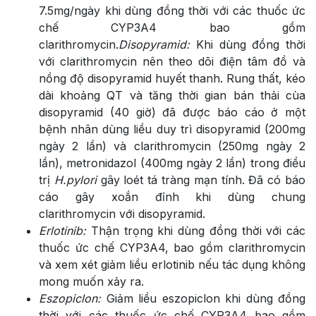
7.5mg/ngày khi dùng đồng thời với các thuốc ức
chế CYP3A4 bao gồm
clarithromycin.
Disopyramid:
Khi dùng đồng thời
với clarithromycin nên theo dõi điện tâm đồ và
nồng độ disopyramid huyết thanh. Rung thất, kéo
dài khoảng QT và tăng thời gian bán thải cùa
disopyramid (40 giờ) đã được báo cáo ở một
bệnh nhân dùng liều duy trì disopyramid (200mg
ngày 2 lần) và clarithromycin (250mg ngày 2
lần), metronidazol (400mg ngày 2 lần) trong điều
trị
H.pylori
gây loét tá tràng mạn tính. Đã có báo
cáo gây xoắn đỉnh khi dùng chung
clarithromycin với disopyramid.
Erlotinib:
Thận trọng khi dùng đồng thời với các
thuốc ức chế CYP3A4, bao gồm clarithromycin
và xem xét giảm liều erlotinib nếu tác dụng không
mong muốn xảy ra.
Eszopiclon:
Giảm liều eszopiclon khi dùng đồng
thời với các thuốc ức chế CYP3A4 bao gồm