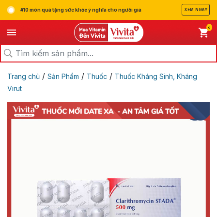
#10 món quà tặng sức khỏe ý nghĩa cho người già
XEM NGAY
0
/
/
/
Trang chủ
Sản Phẩm
Thuốc
Thuốc Kháng Sinh, Kháng
Virut