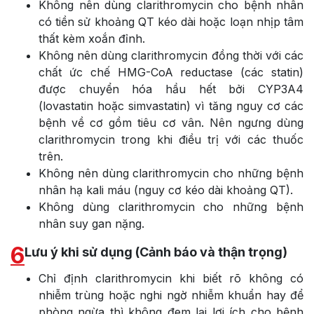
Không nên dùng clarithromycin cho bệnh nhân
có tiền sử khoảng QT kéo dài hoặc loạn nhịp tâm
thất kèm xoắn đỉnh.
Không nên dùng clarithromycin đồng thời với các
chất ức chế HMG-CoA reductase (các statin)
được chuyển hóa hầu hết bởi CYP3A4
(lovastatin hoặc simvastatin) vì tăng nguy cơ các
bệnh về cơ gồm tiêu cơ vân. Nên ngưng dùng
clarithromycin trong khi điều trị với các thuốc
trên.
Không nên dùng clarithromycin cho những bệnh
nhân hạ kali máu (nguy cơ kéo dài khoảng QT).
Không dùng clarithromycin cho những bệnh
nhân suy gan nặng.
6
Lưu ý khi sử dụng (Cảnh báo và thận trọng)
Chỉ định clarithromycin khi biết rõ không có
nhiễm trùng hoặc nghi ngờ nhiễm khuẩn hay để
phòng ngừa thì không đem lại lợi ích cho bệnh