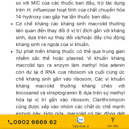
so với MIC của các thuốc ban đầu, trừ tác dụng
trên
H. influenzae
hoạt tính của chất chuyển hóa
14-hydroxy cao gấp hai lần thuốc ban dầu.
Cơ chế kháng các kháng sinh macrolid thường
liên quan đến thay đổi ở vị trí đích gắn với kháng
sinh, dựa trên sự thay đổi và/hoặc đẩy chủ động
kháng sinh ra ngoài của vi khuẩn.
Sự phát triển kháng thuốc có thể qua trung gian
nhiễm sắc thể hoặc plasmid. Vi khuẩn kháng
macrolid tạo ra enzym làm methyl hóa adenin
còn dư lại ở RNA cua ribosom và cuối cùng ức
chế kháng sinh gắn vào ribosom. Các vi khuẩn
kháng macrolid thường kháng chéo với
lincosamid và streptogramin B dựa trên sự methyl
hóa tại vị trí gắn vào ribosom. Clarithromycin
cũng được xếp vào nhóm các chất ức chế mạnh
enzym này. Hơn nữa, macrolid có tác động diệt
khuẩn bằng cách ức chế peptidyl transferase của
0902 6669 62
Lên đầu
ribosom.
Gặp dược sĩ