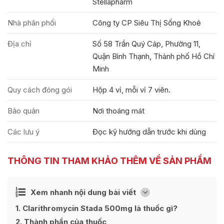
Stellapharm
Nhà phân phối
Công ty CP Siêu Thị Sống Khoẻ
Địa chỉ
Số 58 Trần Quý Cáp, Phường 11,
Quận Bình Thạnh, Thành phố Hồ Chí
Minh
Quy cách đóng gói
Hộp 4 vỉ, mỗi vỉ 7 viên.
Bảo quản
Nơi thoáng mát
Các lưu ý
Đọc kỹ hướng dẫn trước khi dùng
THÔNG TIN THAM KHẢO THÊM VỀ SẢN PHẨM
Ẩn
Xem nhanh nội dung bài viết
[
]
1
Clarithromycin Stada 500mg là thuốc gì?
2
Thành phần của thuốc