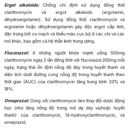
Ergot alkaloids:
Chống chỉ định sử dụng đồng thời
clarithromycin và ergot alkaloids (ergotamin,
dihydroergotamin). Sử dụng đồng thời clarithromycin và
ergotamin hoặc dihydroergotamin gây độc ergot cấp tính,
đặc trưng bởi co mạch và thiếu máu cục bộ ở các chi và các
mô khác, bao gồm cả hệ thẫn kinh trung ương.
Fluconazol:
ở những người khỏe mạnh uống 500mg
clarithromycin ngày 2 lần đồng thời với fluconazol 200mg mỗi
ngày, trạng thái ổn định nồng độ đáy trong huyết thanh và
diện tích dưới đường cong nồng độ trong huyết thanh theo
thời gian (AUC) của clarithromycin tăng trung bình 33% và
18%.
Omeprazol:
Dùng với clarithromycin làm thay đổi dược động
học (như tăng nồng độ trong mô dạ dày và/hoặc huyết
thanh) của clarithromycin, 14-hydroxyclarithromycin, và
omeprazol.