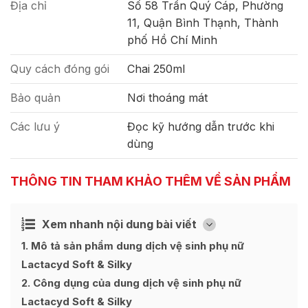
Địa chỉ
Số 58 Trần Quý Cáp, Phường
11, Quận Bình Thạnh, Thành
phố Hồ Chí Minh
Quy cách đóng gói
Chai 250ml
Bảo quản
Nơi thoáng mát
Các lưu ý
Đọc kỹ hướng dẫn trước khi
dùng
THÔNG TIN THAM KHẢO THÊM VỀ SẢN PHẨM
Xem nhanh nội dung bài viết
Ẩn
[
]
1
Mô tả sản phẩm dung dịch vệ sinh phụ nữ
Lactacyd Soft & Silky
2
Công dụng của dung dịch vệ sinh phụ nữ
Lactacyd Soft & Silky