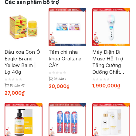
Các sản phẩm bổ trợ
Dầu xoa Con Ó
Tăm chỉ nha
Máy Điện Di
Eagle Brand
khoa Oraltana
Muse Hỗ Trợ
Yellow Balm |
CÂY
Tăng Cường
Lọ 40g
Dưỡng Chất
Vào Da | Máy +
Đã bán 1
Cáp sạc
1,990,000
₫
20,000
₫
Đã bán 45
27,000
₫