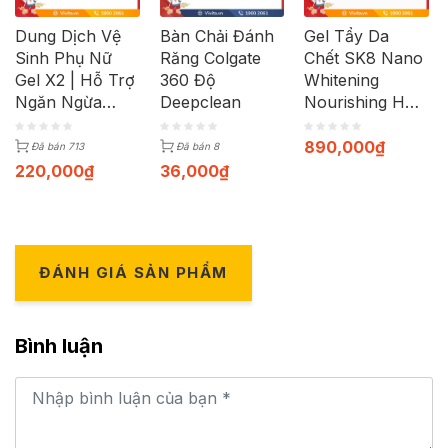
Dung Dịch Vệ
Bàn Chải Đánh
Gel Tẩy Da
Sinh Phụ Nữ
Răng Colgate
Chết SK8 Nano
Gel X2 | Hỗ Trợ
360 Độ
Whitening
Ngăn Ngừa
Deepclean
Nourishing Hỗ
Bệnh Phụ Khoa
Trợ Làm Sáng
| Chai 150ml
Mịn Da Cơ Thể
890,000
₫
Đã bán 713
Đã bán 8
| Chai 250ml
220,000
₫
36,000
₫
ĐÁNH GIÁ SẢN PHẨM
Bình luận