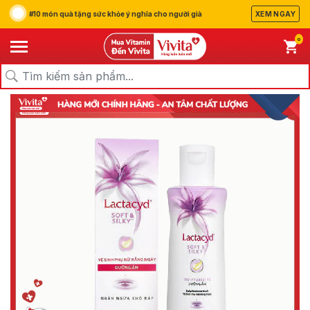
#10 món quà tặng sức khỏe ý nghĩa cho người già
XEM NGAY
0
/
/
/
Trang chủ
Sản Phẩm
Chăm Sóc Cá Nhân
Vệ Sinh Phụ Nữ