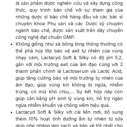
là sản phẩm được nghiên cứu và xây dựng công
thức, quy trình bào chế với sự tham gia của
những dược sĩ bào chế hàng đầu và các bác sĩ
chuyên khoa Phụ sản và các Dược sỹ chuyên
ngành bào chế, được sản xuất trên dây chuyền
công nghệ đạt chuẩn GMP.
Không giống như xà bông lỏng thông thường có
thể phá hủy lớp bảo vệ axit tự nhiên của vùng
nhạy cảm, Lactacyd Soft & Silky có độ pH 5.2,
gần với môi trường axit của âm đạo cùng với 2
thành phần chính là Lactoserum và Lactic Acid,
giúp tăng cường bảo vệ môi trường tự nhiên của
âm đạo, giúp vùng kín không bị ngứa, nhiễm
trùng, có mùi khó chịu,… Sự kết hợp này còn
giúp cần bằng pH sinh lý vùng kín, hỗ trợ ngăn
ngừa nhiễm khuẩn và chống viêm hiệu quả.
Lactacyd Soft & Silky với cải tiến mới, bổ sung
thêm 10% hoạt tính dưỡng ẩm tự nhiên từ sữa
giúp nhẹ nhàng làm sạch và bảo vệ tốt nhất cho