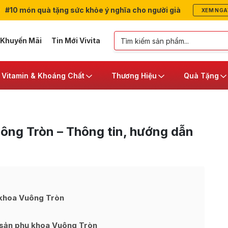
#10 món quà tặng sức khỏe ý nghĩa cho người già
XEM NGA
 Khuyến Mãi
Tin Mới Vivita
Vitamin & Khoáng Chất
Thương Hiệu
Quà Tặng
ông Tròn – Thông tin, hướng dẫn
 khoa Vuông Tròn
 sản phụ khoa Vuông Tròn