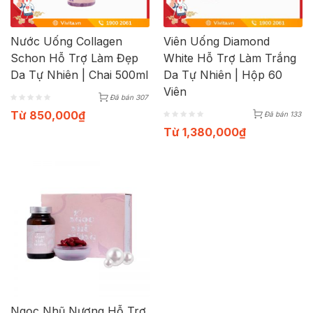
Nước Uống Collagen
Viên Uống Diamond
Schon Hỗ Trợ Làm Đẹp
White Hỗ Trợ Làm Trắng
Da Tự Nhiên | Chai 500ml
Da Tự Nhiên | Hộp 60
Viên
Đã bán 307
Từ
850,000
₫
Đã bán 133
Từ
1,380,000
₫
Ngọc Nhũ Nương Hỗ Trợ