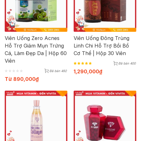
Viên Uống Zero Acnes
Viên Uống Đông Trùng
Hỗ Trợ Giảm Mụn Trứng
Linh Chi Hỗ Trợ Bồi Bổ
Cá, Làm Đẹp Da | Hộp 60
Cơ Thể | Hộp 30 Viên
Viên
Đã bán 400
1,290,000
₫
Đã bán 492
Từ
890,000
₫