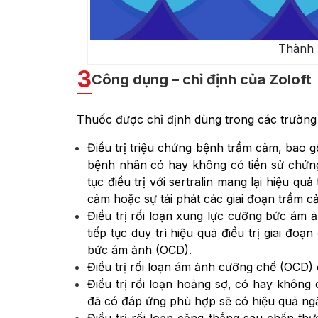
Thành 
3
Công dụng – chỉ định của Zoloft
Thuốc được chỉ định dùng trong các trường
Điều trị triệu chứng bệnh trầm cảm, bao g
bệnh nhân có hay không có tiền sử chứng
tục điều trị với sertralin mang lại hiệu q
cảm hoặc sự tái phát các giai đoạn trầm cả
Điều trị rối loạn xung lực cưỡng bức ám ả
tiếp tục duy trì hiệu quả điều trị giai đo
bức ám ảnh (OCD).
Điều trị rối loạn ám ảnh cưỡng chế (OCD) 
Điều trị rối loạn hoảng sợ, có hay không c
đã có đáp ứng phù hợp sẽ có hiệu quả ngăn
Điều trị rối loạn căng thẳng sau chấn thươ