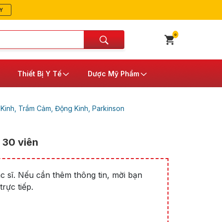
Y
0
Thiết Bị Y Tế
Dược Mỹ Phẩm
Kinh, Trầm Cảm, Động Kinh, Parkinson
 30 viên
 sĩ. Nếu cần thêm thông tin, mời bạn
rực tiếp.