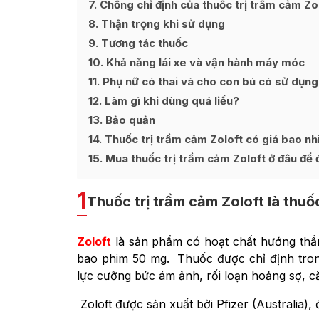
7
Chống chỉ định của thuốc trị trầm cảm Zo
8
Thận trọng khi sử dụng
9
Tương tác thuốc
10
Khả năng lái xe và vận hành máy móc
11
Phụ nữ có thai và cho con bú có sử dụng
12
Làm gì khi dùng quá liều?
13
Bảo quản
14
Thuốc trị trầm cảm Zoloft có giá bao nh
15
Mua thuốc trị trầm cảm Zoloft ở đâu để 
1
Thuốc trị trầm cảm Zoloft là thuố
Zoloft
là sản phẩm có hoạt chất hướng thần
bao phim 50 mg. Thuốc được chỉ định trong
lực cưỡng bức ám ảnh, rối loạn hoảng sợ, c
Zoloft được sản xuất bởi Pfizer (Australia), 