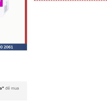
ta"
để mua