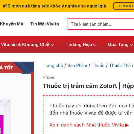
#10 món quà tặng sức khỏe ý nghĩa cho người già
XEM NGA
 Khuyến Mãi
Tin Mới Vivita
Vitamin & Khoáng Chất
Thương Hiệu
Quà Tặng
/
/
/
Trang chủ
Sản Phẩm
Thuốc
Thuốc Thần 
Pfizer
Thuốc trị trầm cảm Zoloft | Hộp
Thuốc này chỉ dùng theo đơn của bác
đến nhà thuốc Vivita để được tư vấn t
Xem danh sách Nhà thuốc Vivita ▶