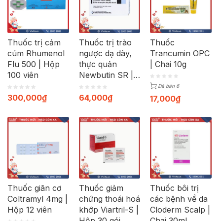
Thuốc trị cảm
Thuốc trị trào
Thuốc
cúm Rhumenol
ngược dạ dày,
Trancumin OPC
Flu 500 | Hộp
thực quản
| Chai 10g
100 viên
Newbutin SR |
Hộp 30 viên
Đã bán 6
300,000
₫
64,000
₫
17,000
₫
Thuốc giãn cơ
Thuốc giảm
Thuốc bôi trị
Coltramyl 4mg |
chứng thoái hoá
các bệnh về da
Hộp 12 viên
khớp Viartril-S |
Cloderm Scalp |
Hộp 30 gói
Chai 30ml