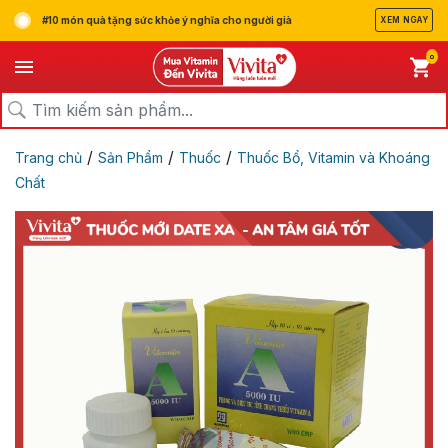
#10 món quà tặng sức khỏe ý nghĩa cho người già
XEM NGAY
0
/
/
/
Trang chủ
Sản Phẩm
Thuốc
Thuốc Bổ, Vitamin và Khoáng
Chất