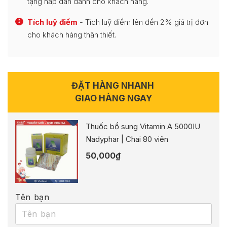
tặng hấp dẫn dành cho khách hàng.
Tích luỹ điểm
- Tích luỹ điểm lên đến 2% giá trị đơn
3
cho khách hàng thân thiết.
ĐẶT HÀNG NHANH
GIAO HÀNG NGAY
Thuốc bổ sung Vitamin A 5000IU
Nadyphar | Chai 80 viên
50,000
₫
Tên bạn