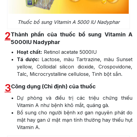
Thuốc bổ sung Vitamin A 5000 IU Nadyphar
2
Thành phần của thuốc bổ sung Vitamin A
5000IU Nadyphar
Hoạt chất:
Retinol acetate 5000IU
Tá dược:
Lactose, màu Tartrazine, màu Sunset
yellow, Colloidal silicon dioxide, Crospovidone,
Talc, Microcrystalline cellulose, Tinh bột sắn.
3
Công dụng (Chỉ định) của thuốc
Dự phòng và điều trị các triệu chứng thiếu
Vitamin A như bệnh khô mắt, quáng gà.
Bổ sung cho người bệnh xơ gan nguyên phát do
mật hay gan ứ mật mạn tính thường hay thiếu hụt
Vitamin A.