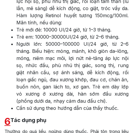
lực nội sọ, phù nhú thị giác, rối loạn tâm thần (lú
lẫn, mê sảng) dễ kích động, co giật, tróc vẩy da.
Hàm lượng Retinol huyết tương 150mcg/100ml.
Mãn tính, nếu dùng:
Trẻ mới đẻ: 10000 UI/24 giờ, từ 1–3 tháng.
Trẻ em: 10000–30000UI/24 giờ, từ 2–6 tháng.
Người lớn: 50000–100000 UI/24 giờ, từ 2–6
tháng. Biểu hiện: mỏng, mảnh, khô giòn da–lông,
móng, niêm mạc môi, lợi nứt nẻ-tăng áp lực nội
sọ, nhức đầu, phù nhú thị giác, song thị, rung
giật nhãn cầu, sợ ánh sáng, dễ kích động, rối
loạn giấc ngủ, đau xương khớp, đau cơ, chán ăn,
buồn nôn, gan lách to, xơ gan. Trẻ em dày lớp
vỏ xương ở xương dài, hàn sớm đầu xương
(phồng dưới da, nhạy cảm đau đầu chi).
Cần sử dụng theo hướng dẫn của thầy thuốc.
6
Tác dụng phụ
Thường do quá liều, ngừng dùng thuốc. Phải tôn trọng liệu