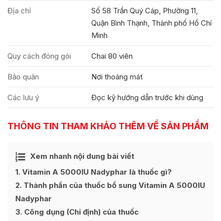
Địa chỉ
Số 58 Trần Quý Cáp, Phường 11,
Quận Bình Thạnh, Thành phố Hồ Chí
Minh
Quy cách đóng gói
Chai 80 viên
Bảo quản
Nơi thoáng mát
Các lưu ý
Đọc kỹ hướng dẫn trước khi dùng
THÔNG TIN THAM KHẢO THÊM VỀ SẢN PHẨM
Ẩn
Xem nhanh nội dung bài viết
[
]
1
Vitamin A 5000IU Nadyphar là thuốc gì?
2
Thành phần của thuốc bổ sung Vitamin A 5000IU
Nadyphar
3
Công dụng (Chỉ định) của thuốc