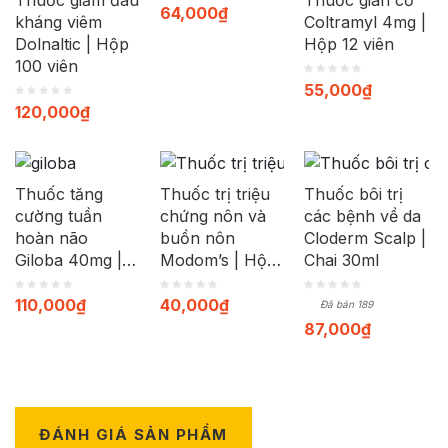
Thuốc giảm đau
Thuốc giãn cơ
64,000
₫
kháng viêm
Coltramyl 4mg |
Dolnaltic | Hộp
Hộp 12 viên
100 viên
55,000
₫
120,000
₫
Thuốc tăng
Thuốc trị triệu
Thuốc bôi trị
cường tuần
chứng nôn và
các bệnh về da
hoàn não
buồn nôn
Cloderm Scalp |
Giloba 40mg |
Modom’s | Hộp
Chai 30ml
Hộp 30 viên
100 viên
110,000
₫
40,000
₫
Đã bán 189
87,000
₫
ĐÁNH GIÁ SẢN PHẨM