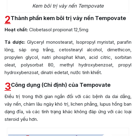
Kem bôi trị vảy nến Tempovate
2
Thành phần kem bôi trị vảy nến Tempovate
Hoạt chất:
Clobetasol propionat 12,5mg
Tá dược:
Glyceryl monostearat, Isopropyl myristat, parafin
lỏng, sáp ong trắng, cetostearyl alcohol, dimethicon,
propylen glycol, natri phosphat khan, acid citric, sorbitan
oleat, polysorbat 80, methyl hydroxybenzoat, propyl
hydroxybenzoat, dinatri edetat, nước tinh khiết.
3
Công dụng (Chỉ định) của Tempovate
Điều trị trong thời gian ngắn đối với các bệnh da dai dẳng,
vảy nến, chàm lâu ngày khó trị, lichen phẳng, lupus hồng ban
dạng đĩa, và các tình trạng khác không đáp ứng với các loại
steroid yếu hơn.