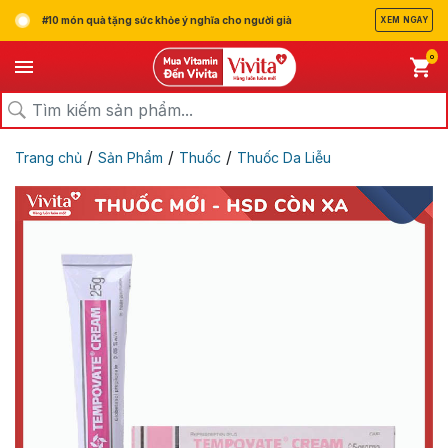
#10 món quà tặng sức khỏe ý nghĩa cho người già
XEM NGAY
0
/
/
/
Trang chủ
Sản Phẩm
Thuốc
Thuốc Da Liễu