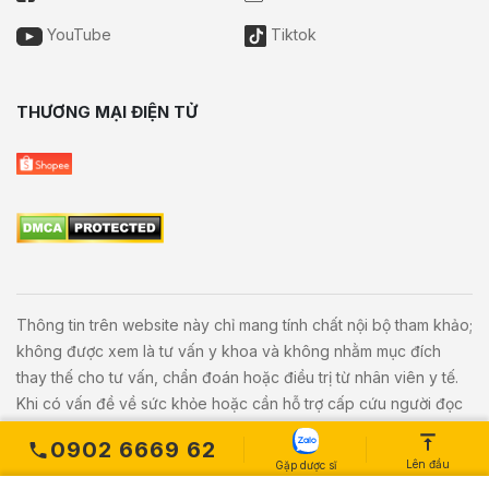
YouTube
Tiktok
THƯƠNG MẠI ĐIỆN TỬ
Thông tin trên website này chỉ mang tính chất nội bộ tham khảo;
không được xem là tư vấn y khoa và không nhằm mục đích
thay thế cho tư vấn, chẩn đoán hoặc điều trị từ nhân viên y tế.
Khi có vấn đề về sức khỏe hoặc cần hỗ trợ cấp cứu người đọc
cần liên hệ bác sĩ và cơ sở y tế gần nhất.
0902 6669 62
Lên đầu
Gặp dược sĩ
Copyright © 2020
Vivita.vn
All Rights Reserved. Powered by
L