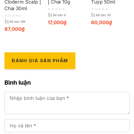
Cloderm Scalp |
| Chai 10g
Tuýp 50ml
Chai 30ml
Đã bán 6
Đã bán 30
17,000
₫
60,000
₫
Đã bán 189
87,000
₫
ĐÁNH GIÁ SẢN PHẨM
Bình luận