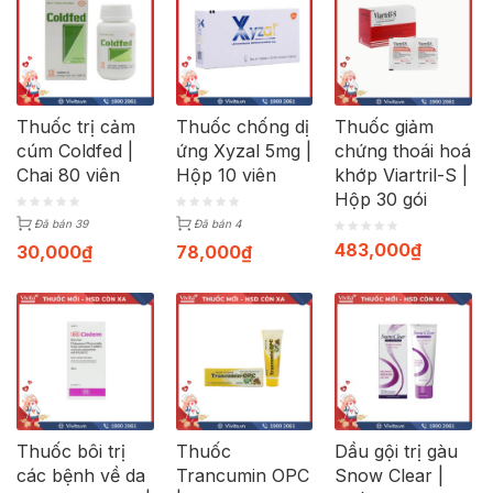
Thuốc trị cảm
Thuốc chống dị
Thuốc giảm
cúm Coldfed |
ứng Xyzal 5mg |
chứng thoái hoá
Chai 80 viên
Hộp 10 viên
khớp Viartril-S |
Hộp 30 gói
Đã bán 39
Đã bán 4
483,000
₫
30,000
₫
78,000
₫
Thuốc bôi trị
Thuốc
Dầu gội trị gàu
các bệnh về da
Trancumin OPC
Snow Clear |