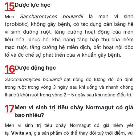
15
Dược lực học
Saccharomyces boulardii
là men vi sinh
Men
(probiotic) không gây bệnh, có tác dụng cân bằng hệ
vi sinh đường ruột, tăng cường hoạt động của men
tiêu hóa, phục hồi khả năng tăng hấp thu của niêm
mạc ruột, tăng cường hệ miễn dịch, bất hoạt nội độc
tố và ức chế sự phát triển của vi khuẩn gây bệnh.
16
Dược động học
Saccharomyces boulardii
đạt nồng độ tương đối ổn định
trong ruột trong vòng 3 ngày sau khi uống và nhanh chóng
thải trừ khỏi ruột trong vòng 2 – 5 ngày sau khi ngừng điều trị.
17
Men vi sinh trị tiêu chảy Normagut có giá
bao nhiêu?
Men vi sinh trị tiêu chảy Normagut
có giá niêm yết
tại
Vivita.vn
, giá sản phẩm có thể thay đổi tuỳ thời điểm, vui