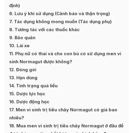
định)
6
Lưu ý khi sử dụng (Cảnh báo và thận trọng)
7
Tác dụng không mong muốn (Tác dụng phụ)
8
Tương tác với các thuốc khác
9
Bảo quản
10
Lái xe
11
Phụ nữ có thai và cho con bú có sử dụng men vi
sinh Normagut được không?
12
Đóng gói
13
Hạn dùng
14
Tình trạng quá liều
15
Dược lực học
16
Dược động học
17
Men vi sinh trị tiêu chảy Normagut có giá bao
nhiêu?
18
Mua men vi sinh trị tiêu chảy Normagut ở đâu để