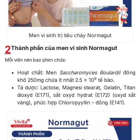
Men vi sinh trị tiêu chảy Normagut
2
Thành phần của men vi sinh Normagut
Mỗi viên nén bao phim chứa:
Hoạt chất
: Men
Saccharomyces Boulardii
đông
9
khô 250mg chứa ít nhất 2.5 x 10
tế bào.
Tá dược
: Lactose, Magnesi stearat, Gelatin, Titan
dioxyd (E171), sắt oxyd hydrat (E172) (oxyd sắt
vàng), phức hợp Chloropyyllin – đồng (E141).