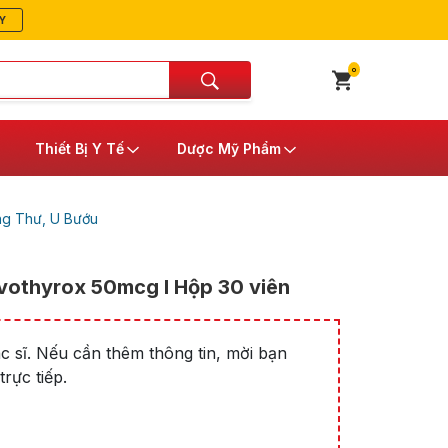
Y
0
Thiết Bị Y Tế
Dược Mỹ Phẩm
ng Thư, U Bướu
evothyrox 50mcg l Hộp 30 viên
 sĩ. Nếu cần thêm thông tin, mời bạn
rực tiếp.