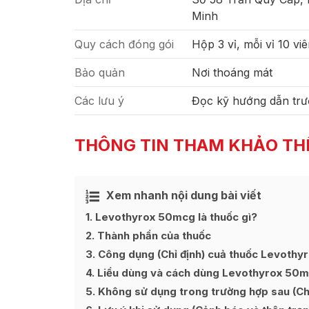
Minh
Quy cách đóng gói
Hộp 3 vỉ, mỗi vỉ 10 vi
Bảo quản
Nơi thoáng mát
Các lưu ý
Đọc kỹ hướng dẫn trư
THÔNG TIN THAM KHẢO TH
Xem nhanh nội dung bài viết
Ẩn
[
]
1
Levothyrox 50mcg là thuốc gì?
2
Thành phần của thuốc
3
Công dụng (Chỉ định) cuả thuốc Levoth
4
Liều dùng và cách dùng Levothyrox 50
5
Không sử dụng trong trường hợp sau (Chố