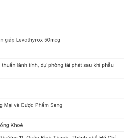
yến giáp Levothyrox 50mcg
 thuần lành tính, dự phòng tái phát sau khi phẫu
g Mại và Dược Phẩm Sang
Sống Khoẻ
 Phường 11, Quận Bình Thạnh, Thành phố Hồ Chí